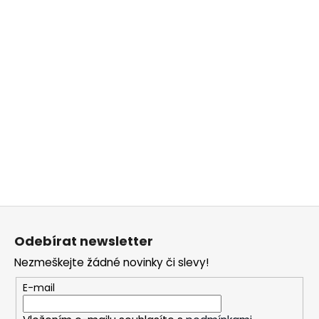
Z
á
Odebírat newsletter
p
Nezmeškejte žádné novinky či slevy!
a
t
E-mail
í