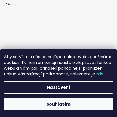
7.6.2021
Aby se Vám u nás co nejlépe nakupovalo, používáme
cookies. Ty nám umožňují neustále zlepšovat funkce
webu a Vám pak přinášejí pohodlnější prohlížení.
Pokud Vás zajímají podrobnosti, naleznete je
zde
.
Nastavení
Vytvořil Shoptet
Souhlasím
Copyright 2026
SPUR a.s.
. Všechna práva vyhrazena.