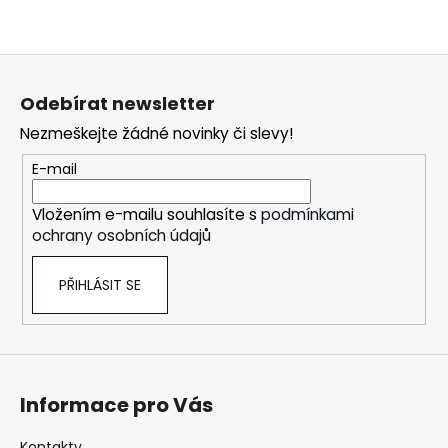
Z
á
Odebírat newsletter
p
Nezmeškejte žádné novinky či slevy!
a
t
E-mail
í
Vložením e-mailu souhlasíte s
podmínkami
ochrany osobních údajů
PŘIHLÁSIT SE
Informace pro Vás
Kontakty