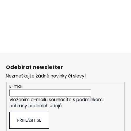
Z
á
Odebírat newsletter
p
Nezmeškejte žádné novinky či slevy!
a
t
E-mail
í
Vložením e-mailu souhlasíte s
podmínkami
ochrany osobních údajů
PŘIHLÁSIT SE