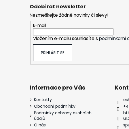
á
Odebírat newsletter
p
Nezmeškejte žádné novinky či slevy!
a
t
E-mail
í
Vložením e-mailu souhlasíte s
podmínkami o
PŘIHLÁSIT SE
Informace pro Vás
Kont
Kontakty
es
Obchodní podmínky
+4
Podmínky ochrany osobních
ht
údajů
ur.
O nás
sp