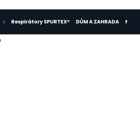
Respirátory SPURTEX®
DŮM A ZAHRADA
Napsa
Co potřebujete najít?
H
HLEDAT
Doporučujeme
RETROX® TRUMF NA ŠRAFOVANÝ -
PLASTOVÝ ZAHR