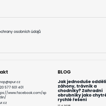
chrany osobních údajů
akt
BLOG
Jak jednoduše odděli
hop
@
spur.cz
záhony, trávník a
20 577 601 401
chodníky? Zahradní
tps://www.facebook.com/sp
obrubníky jako chytr
zlin/
rychlé řešení
ur.cz
17.4.2025