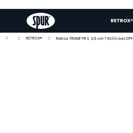
K
o
Přejít
Zpět
Zpět
na
š
RETROX®
obsah
do
do
í
k
obchodu
obchodu
Domů
RETROX®
Retrox TRUMF FR š. 2,5 cm
7 Kč/m bez DP
NANORESPIRÁTOR SPURTEX® V300 FFP3