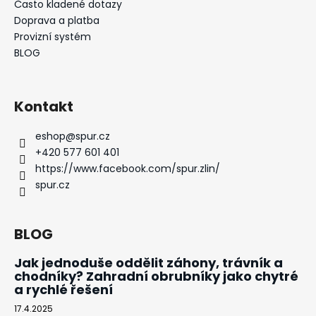
č
Často kladené dotazy
u
Doprava a platba
j
Provizní systém
e
BLOG
m
e
Kontakt
NANORESPIRÁTOR
SPURTEX®
eshop
@
spur.cz
V300
+420 577 601 401
FFP3
NR
https://www.facebook.com/spur.zlin/
(EXPIRACE
spur.cz
1.1.2027)
89
Kč
BLOG
Původně:
310
Kč
Jak jednoduše oddělit záhony, trávník a
chodníky? Zahradní obrubníky jako chytré
a rychlé řešení
17.4.2025