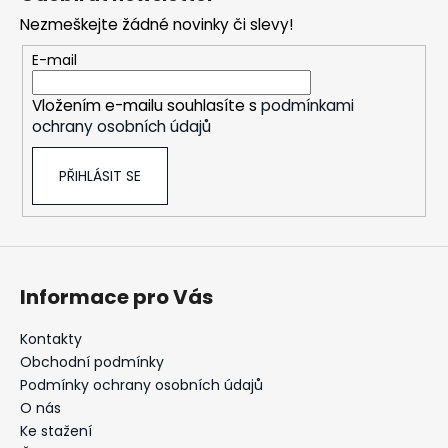
p
a
Nezmeškejte žádné novinky či slevy!
a
j
t
E-mail
í
í
t
Vložením e-mailu souhlasíte s
podmínkami
?
ochrany osobních údajů
PŘIHLÁSIT SE
HLEDAT
Informace pro Vás
D
o
Kontakty
p
Obchodní podmínky
o
Podmínky ochrany osobních údajů
r
O nás
u
Ke stažení