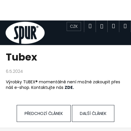
K
o
Zpět
Zpět
š
Přejít
í
Hledat
Náku
M
Přihlášen
CZK
na
C
k
obsah
košík
o
p
o
Tubex
t
ř
6.5.2024
e
Výrobky TUBEX® momentálně není možné zakoupit přes
b
náš e-shop. Kontaktujte nás
ZDE.
u
j
e
PŘEDCHOZÍ ČLÁNEK
DALŠÍ ČLÁNEK
t
e
n