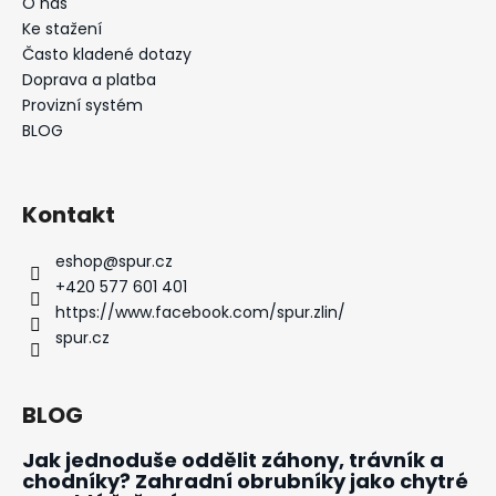
č
O nás
u
Ke stažení
j
Často kladené dotazy
e
Doprava a platba
m
Provizní systém
e
BLOG
NANORESPIRÁTOR
SPURTEX®
Kontakt
V300
FFP3
eshop
@
spur.cz
NR
(EXPIRACE
+420 577 601 401
1.1.2027)
https://www.facebook.com/spur.zlin/
89
spur.cz
Kč
Původně:
310
Kč
BLOG
Jak jednoduše oddělit záhony, trávník a
chodníky? Zahradní obrubníky jako chytré