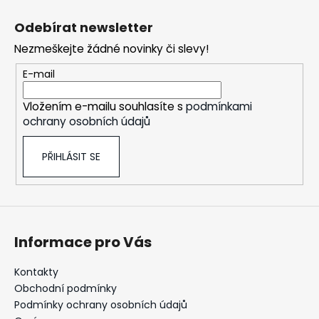
Z
a
á
Odebírat newsletter
j
p
Nezmeškejte žádné novinky či slevy!
í
a
t
t
E-mail
?
í
Vložením e-mailu souhlasíte s
podmínkami
ochrany osobních údajů
PŘIHLÁSIT SE
HLEDAT
D
Informace pro Vás
o
p
o
Kontakty
r
Obchodní podmínky
u
Podmínky ochrany osobních údajů